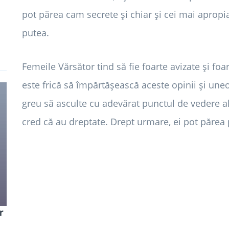
pot părea cam secrete și chiar și cei mai apropia
putea.
Femeile Vărsător tind să fie foarte avizate și foa
este frică să împărtășească aceste opinii și uneo
greu să asculte cu adevărat punctul de vedere al 
cred că au dreptate. Drept urmare, ei pot părea 
r