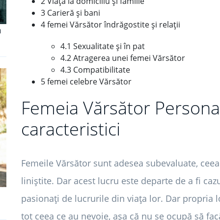
2 Viață la domiciliu și familie
3 Carieră și bani
4 femei Vărsător îndrăgostite și relații
a
4.1 Sexualitate și în pat
4.2 Atragerea unei femei Vărsător
4.3 Compatibilitate
5 femei celebre Vărsător
Femeia Vărsător Personali
caracteristici
Femeile Vărsător sunt adesea subevaluate, ceea
liniștite. Dar acest lucru este departe de a fi caz
pasionați de lucrurile din viața lor. Dar propria
tot ceea ce au nevoie, așa că nu se ocupă să fac