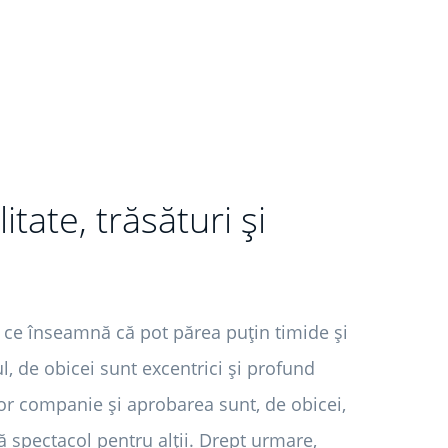
tate, trăsături și
 ce înseamnă că pot părea puțin timide și
ul, de obicei sunt excentrici și profund
 lor companie și aprobarea sunt, de obicei,
ă spectacol pentru alții. Drept urmare,