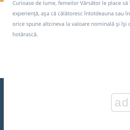
Curioase de lume, femeilor Vărsător le place să 
experiență, așa că călătoresc întotdeauna sau î
orice spune altcineva la valoare nominală și își
hotărască.
ad