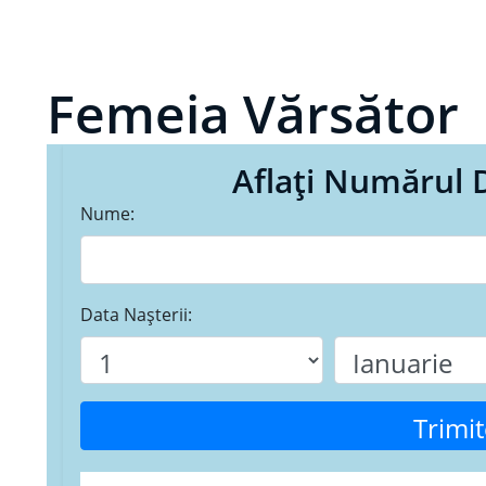
Femeia Vărsător
Aflați Numărul 
Nume:
Data Nașterii:
Trimit