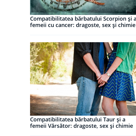
Compatibilitatea bărbatului Scorpion și 
femeii cu cancer: dragoste, sex și chimie
Compatibilitatea bărbatului Taur și a
femeii Vărsător: dragoste, sex și chimie